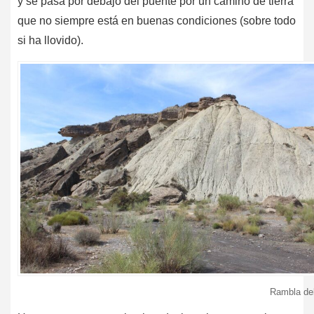
y se pasa por debajo del puente por un camino de tierra
que no siempre está en buenas condiciones (sobre todo
si ha llovido).
Rambla del