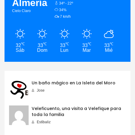
Almería
34º - 22º
humidity:
34%
Cielo Claro
wind:
7 km/h
℃
℃
℃
℃
℃
32
33
33
33
33
33
Sáb
Dom
Lun
Mar
Mié
Jue
Un baño mágico en La Isleta del Moro
Jose
Veleficuento, una visita a Velefique para
toda la familia
Estíbaliz