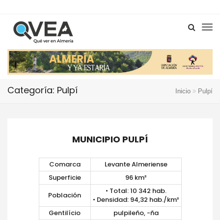
Categoría: Pulpí
Inicio
Pulpí
MUNICIPIO PULPÍ
Comarca
Levante Almeriense
Superficie
96 km²
• Total: 10 342 hab.
Población
• Densidad: 94,32 hab./km²
Gentilício
pulpileño, -ña