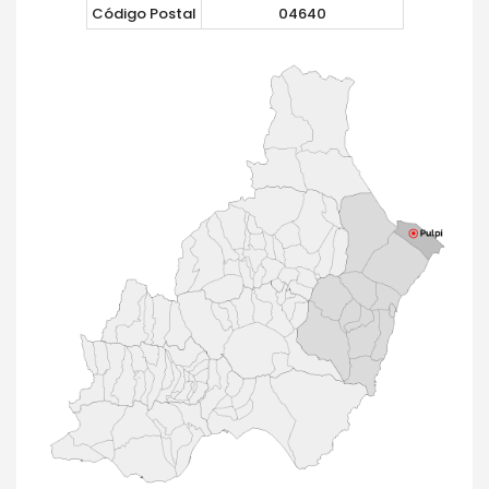
Código Postal
04640