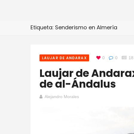
Etiqueta: Senderismo en Almería
LAUJAR DE ANDARAX
0
0
18
Laujar de Andarax
de al-Ándalus
Alejandro Morales