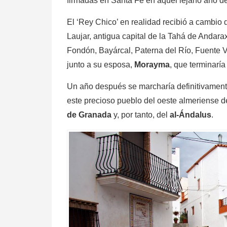
firmadas en Santa Fe en aquel lejano año d
El ‘Rey Chico’ en realidad recibió a cambio d
Laujar, antigua capital de la Tahá de Andar
Fondón, Bayárcal, Paterna del Río, Fuente Vi
junto a su esposa,
Morayma
, que terminarí
Un año después se marcharía definitivament
este precioso pueblo del oeste almeriense 
de Granada
y, por tanto, del
al-Ándalus
.