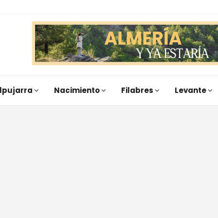
lpujarra
Nacimiento
Filabres
Levante